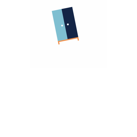
الشركة
معلومات عنا
الشروط و الاحكام
روابط مهمة
سياسة الأسترجاع
سياسة الخصوصية
الضمان
أنضم كشريك
هومزمارت للشركات
تريد مساعده؟
تواصل معانا
hello@homzmart.com
الموقع
اكتشف أقرب فرع لك
نحن نقبل
تحميل تطبيقتنا