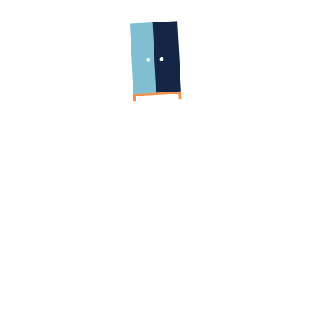
الشركة
معلومات عنا
الشروط و الاحكام
روابط مهمة
سياسة الأسترجاع
سياسة الخصوصية
الضمان
أنضم كشريك
هومزمارت للشركات
تريد مساعده؟
تواصل معانا
hello@homzmart.com
الموقع
اكتشف أقرب فرع لك
نحن نقبل
تحميل تطبيقتنا