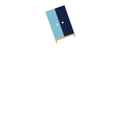
الشركة
معلومات عنا
الشروط و الاحكام
روابط مهمة
سياسة الأسترجاع
سياسة الخصوصية
الضمان
أنضم كشريك
هومزمارت للشركات
تريد مساعده؟
تواصل معانا
hello@homzmart.com
الموقع
اكتشف أقرب فرع لك
نحن نقبل
تحميل تطبيقتنا