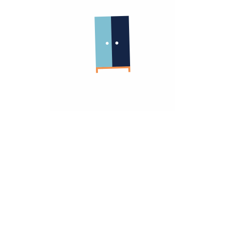
الشركة
معلومات عنا
الشروط و الاحكام
روابط مهمة
سياسة الأسترجاع
سياسة الخصوصية
الضمان
أنضم كشريك
هومزمارت للشركات
تريد مساعده؟
تواصل معانا
hello@homzmart.com
الموقع
اكتشف أقرب فرع لك
نحن نقبل
تحميل تطبيقتنا