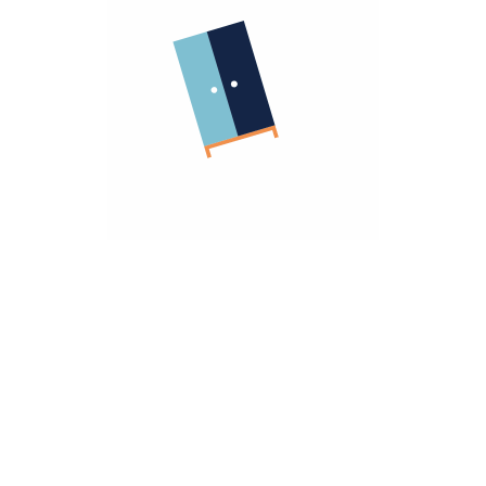
الشركة
معلومات عنا
الشروط و الاحكام
روابط مهمة
سياسة الأسترجاع
سياسة الخصوصية
الضمان
أنضم كشريك
هومزمارت للشركات
تريد مساعده؟
تواصل معانا
hello@homzmart.com
الموقع
اكتشف أقرب فرع لك
نحن نقبل
تحميل تطبيقتنا