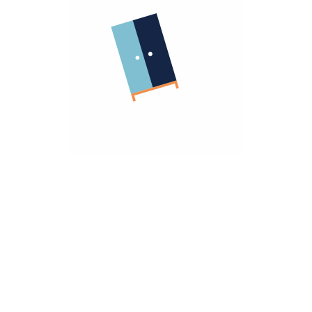
الشركة
معلومات عنا
الشروط و الاحكام
روابط مهمة
سياسة الأسترجاع
سياسة الخصوصية
الضمان
أنضم كشريك
هومزمارت للشركات
تريد مساعده؟
تواصل معانا
hello@homzmart.com
الموقع
اكتشف أقرب فرع لك
نحن نقبل
تحميل تطبيقتنا