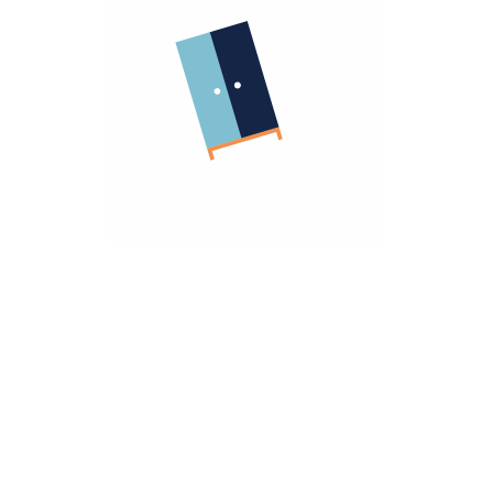
الشركة
معلومات عنا
الشروط و الاحكام
روابط مهمة
سياسة الأسترجاع
سياسة الخصوصية
الضمان
أنضم كشريك
هومزمارت للشركات
تريد مساعده؟
تواصل معانا
hello@homzmart.com
الموقع
اكتشف أقرب فرع لك
نحن نقبل
تحميل تطبيقتنا