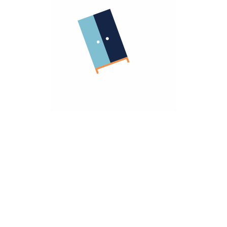
الشركة
معلومات عنا
الشروط و الاحكام
روابط مهمة
سياسة الأسترجاع
سياسة الخصوصية
الضمان
أنضم كشريك
هومزمارت للشركات
تريد مساعده؟
تواصل معانا
hello@homzmart.com
الموقع
اكتشف أقرب فرع لك
نحن نقبل
تحميل تطبيقتنا