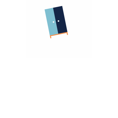
الشركة
معلومات عنا
الشروط و الاحكام
روابط مهمة
سياسة الأسترجاع
سياسة الخصوصية
الضمان
أنضم كشريك
هومزمارت للشركات
تريد مساعده؟
تواصل معانا
hello@homzmart.com
الموقع
اكتشف أقرب فرع لك
نحن نقبل
تحميل تطبيقتنا