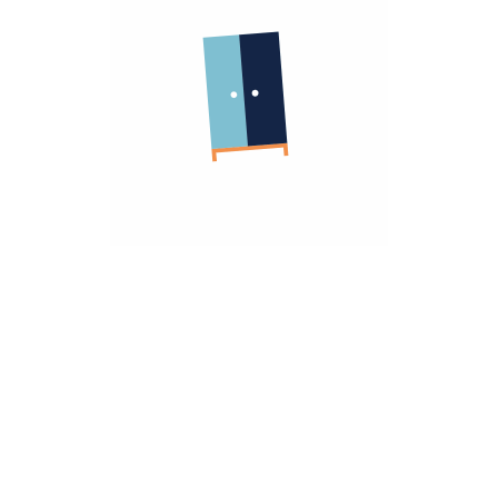
الشركة
معلومات عنا
الشروط و الاحكام
روابط مهمة
سياسة الأسترجاع
سياسة الخصوصية
الضمان
أنضم كشريك
هومزمارت للشركات
تريد مساعده؟
تواصل معانا
hello@homzmart.com
الموقع
اكتشف أقرب فرع لك
نحن نقبل
تحميل تطبيقتنا