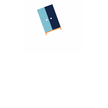
الشركة
معلومات عنا
الشروط و الاحكام
روابط مهمة
سياسة الأسترجاع
سياسة الخصوصية
الضمان
أنضم كشريك
هومزمارت للشركات
تريد مساعده؟
تواصل معانا
hello@homzmart.com
الموقع
اكتشف أقرب فرع لك
نحن نقبل
تحميل تطبيقتنا