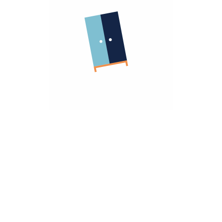
الشركة
معلومات عنا
الشروط و الاحكام
روابط مهمة
سياسة الأسترجاع
سياسة الخصوصية
الضمان
أنضم كشريك
هومزمارت للشركات
تريد مساعده؟
تواصل معانا
hello@homzmart.com
الموقع
اكتشف أقرب فرع لك
نحن نقبل
تحميل تطبيقتنا