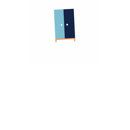
الشركة
معلومات عنا
الشروط و الاحكام
روابط مهمة
سياسة الأسترجاع
سياسة الخصوصية
الضمان
أنضم كشريك
هومزمارت للشركات
تريد مساعده؟
تواصل معانا
hello@homzmart.com
الموقع
اكتشف أقرب فرع لك
نحن نقبل
تحميل تطبيقتنا